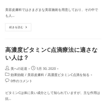
者:
公
稿
稿
開
カ
コ
美容皮膚科ではさまざまな美容施術を用意しており、その中で
日:
テ
メ
も人…
ゴ
ン
リ
ト:
肌
ー:
続きを読む
を
元
気
に
す
る
高濃度ビタミンC点滴療法に適さな
に
は
い人は？
注
射
が
効
投
投
美への近道
5月 30, 2020
果
稿
稿
的
投
効果効能
/
美容皮膚科
/
高濃度ビタミンC点滴を知る
者:
公
稿
投
0件のコメント
開
カ
稿
日:
テ
コ
ビタミンCは体に良い成分として知られていますが、主な作用は
ゴ
メ
抗…
リ
ン
ー:
ト: