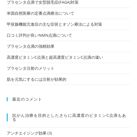
プラセンタ点滴で女型脱毛症(FAGA)対策
米国自然医療の定番点滴療法について
甲状腺機能亢進症の主な症状とオゾン療法による対策
口コミ評判が良いNMN点滴について
プラセンタ点滴の強精効果
高濃度ビタミンC点滴と超高濃度ビタミンC点滴の違い
プラセンタ注射のメリット
肌を元気にするには注射が効果的
最近のコメント
抗がん治療を⽬的としたさらに高濃度のビタミンC点滴もあ
る
アンチエイジング効果
(3)