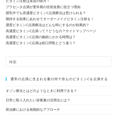
ビタミン注射は美容の味方！
プラセンタ点滴が更年期の症状改善に役立つ理由
授乳中でも高濃度ビタミンC点滴療法は受けられる？
期待する効果にあわせてオーダーメイドビタミン注射を！
濃度ビタミンC点滴療法はどんな時にするのが効果的？
高濃度ビタミンC点滴って？どうなの？サイトマップページ
高濃度ビタミンC点滴の施術にかかる時間は？
高濃度ビタミンC点滴は経口摂取とどう違う？
通常の点滴に含まれる量の何⼗倍ものビタミンCを点滴する
オゾン療法とはどのようなときに利用できる？
日常に取り入れたい栄養素の活用法とは？
癌治療における画期的なアプローチ