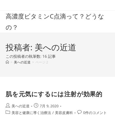
コ
ン
高濃度ビタミンC点滴って？どうな
テ
ン
の？
ツ
へ
ス
投稿者:
美への近道
キ
ッ
この投稿者の執筆数: 16 記事
プ
>
美への近道
>
ページ 2
肌を元気にするには注射が効果的
投
投
美への近道
7月 9, 2020
稿
稿
投
投
美容と健康に導く治療法
/
美容皮膚科
0件のコメント