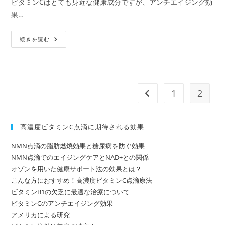
ビタミンCはとても身近な健康成分ですが、アンチエイジング効
軽
ゴ
メ
減
果…
リ
す
ン
る
ー:
ト:
高
続きを読む
濃
度
ビ
タ
ミ
ン
C
1
2
前のページヘ
点
滴
の
抗
酸
高濃度ビタミンC点滴に期待される効果
化
作
用
NMN点滴の脂肪燃焼効果と糖尿病を防ぐ効果
に
NMN点滴でのエイジングケアとNAD+との関係
つ
い
オゾンを用いた健康サポート法の効果とは？
て
こんな方におすすめ！高濃度ビタミンC点滴療法
ビタミンB1の欠乏に最適な治療について
ビタミンCのアンチエイジング効果
アメリカによる研究