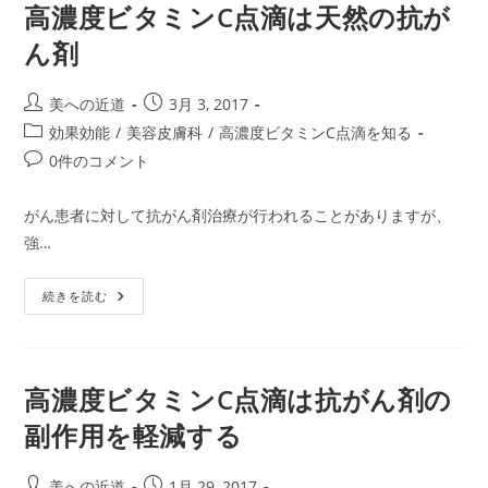
て
高濃度ビタミンC点滴は天然の抗が
い
る
ん剤
高
濃
度
ビ
投
投
美への近道
3月 3, 2017
タ
稿
稿
ミ
投
効果効能
/
美容皮膚科
/
高濃度ビタミンC点滴を知る
ン
者:
公
稿
C
投
0件のコメント
開
点
カ
稿
滴
日:
テ
療
コ
がん患者に対して抗がん剤治療が行われることがありますが、
法
ゴ
メ
と
強…
リ
は？
ン
ー:
ト:
高
続きを読む
濃
度
ビ
タ
ミ
ン
高濃度ビタミンC点滴は抗がん剤の
C
点
副作用を軽減する
滴
は
天
然
投
投
美への近道
1月 29, 2017