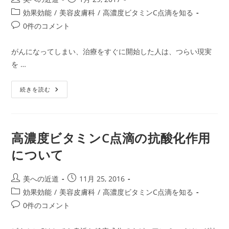
の
稿
稿
抗
投
効果効能
/
美容皮膚科
/
高濃度ビタミンC点滴を知る
が
者:
公
稿
ん
投
0件のコメント
開
剤
カ
稿
日:
テ
コ
がんになってしまい、治療をすぐに開始した人は、つらい現実
ゴ
メ
を …
リ
ン
ー:
ト:
高
続きを読む
濃
度
ビ
タ
ミ
ン
高濃度ビタミンC点滴の抗酸化作用
C
点
について
滴
は
抗
が
投
投
美への近道
11月 25, 2016
ん
稿
稿
剤
投
効果効能
/
美容皮膚科
/
高濃度ビタミンC点滴を知る
の
者:
公
稿
副
投
0件のコメント
開
作
カ
稿
用
日:
テ
を
コ