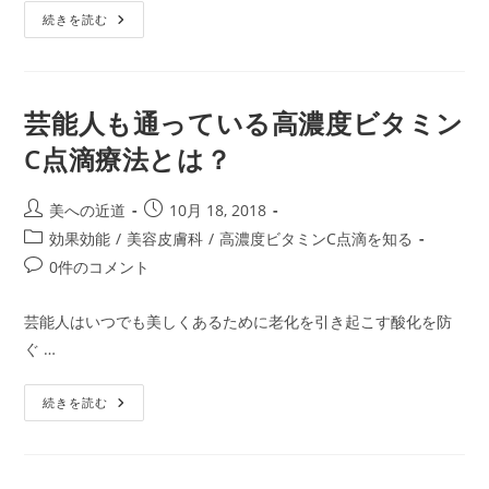
高
続きを読む
濃
度
ビ
タ
ミ
ン
芸能人も通っている高濃度ビタミン
C
点
C点滴療法とは？
滴
療
法
に
投
投
美への近道
10月 18, 2018
適
稿
稿
さ
投
効果効能
/
美容皮膚科
/
高濃度ビタミンC点滴を知る
な
者:
公
稿
い
投
0件のコメント
開
人
カ
稿
は？
日:
テ
コ
芸能人はいつでも美しくあるために老化を引き起こす酸化を防
ゴ
メ
ぐ …
リ
ン
ー:
ト:
芸
続きを読む
能
人
も
通
っ