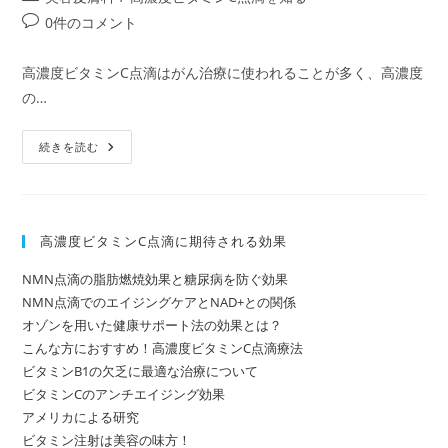
者:
公
稿
投
0件のコメント
開
カ
稿
日:
テ
コ
高濃度ビタミンC点滴はがん治療に使われることが多く、高濃度
ゴ
メ
の…
リ
ン
ー:
ト:
高
続きを読む
濃
度
ビ
タ
ミ
ン
高濃度ビタミンC点滴に期待される効果
C
点
滴
NMN点滴の脂肪燃焼効果と糖尿病を防ぐ効果
と
超
NMN点滴でのエイジングケアとNAD+との関係
高
オゾンを用いた健康サポート法の効果とは？
濃
度
こんな方におすすめ！高濃度ビタミンC点滴療法
ビ
タ
ビタミンB1の欠乏に最適な治療について
ミ
ビタミンCのアンチエイジング効果
ン
C
アメリカによる研究
点
ビタミン注射は美容の味方！
滴