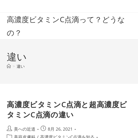
コ
ン
高濃度ビタミンC点滴って？どうな
テ
ン
の？
ツ
へ
ス
違い
キ
ッ
>
違い
プ
高濃度ビタミンC点滴と超高濃度ビ
タミンC点滴の違い
投
投
美への近道
8月 26, 2021
稿
稿
投
美容皮膚科
/
高濃度ビタミンC点滴を知る