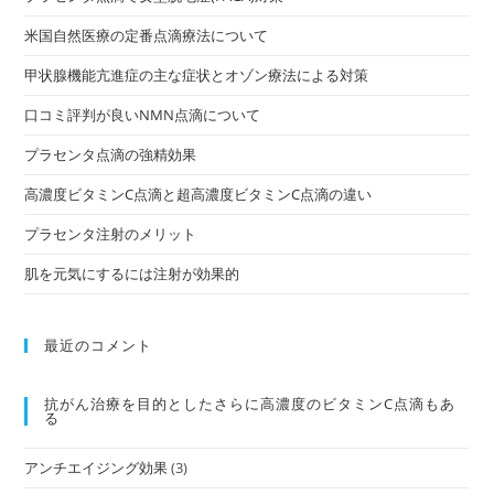
米国自然医療の定番点滴療法について
甲状腺機能亢進症の主な症状とオゾン療法による対策
口コミ評判が良いNMN点滴について
プラセンタ点滴の強精効果
高濃度ビタミンC点滴と超高濃度ビタミンC点滴の違い
プラセンタ注射のメリット
肌を元気にするには注射が効果的
最近のコメント
抗がん治療を⽬的としたさらに高濃度のビタミンC点滴もあ
る
アンチエイジング効果
(3)