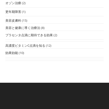
オゾン治療
(2)
更年期障害
(1)
美容皮膚科
(15)
美容と健康に導く治療法
(8)
プラセンタ点滴に期待できる効果
(2)
高濃度ビタミンC点滴を知る
(12)
効果効能
(10)