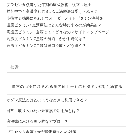
の
プラセンタ点滴が更年期の症状改善に役立つ理由
違
い
授乳中でも高濃度ビタミンC点滴療法は受けられる？
期待する効果にあわせてオーダーメイドビタミン注射を！
濃度ビタミンC点滴療法はどんな時にするのが効果的？
高濃度ビタミンC点滴って？どうなの？サイトマップページ
高濃度ビタミンC点滴の施術にかかる時間は？
高濃度ビタミンC点滴は経口摂取とどう違う？
通常の点滴に含まれる量の何⼗倍ものビタミンCを点滴する
オゾン療法とはどのようなときに利用できる？
日常に取り入れたい栄養素の活用法とは？
癌治療における画期的なアプローチ
プラセンタ点滴で女型脱毛症(FAGA)対策