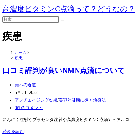
コ
高濃度ビタミンC点滴って？どうなの？
ン
テ
ン
疾患
ツ
へ
ス
ホーム
>
疾患
キ
ッ
口コミ評判が良いNMN点滴について
プ
投
美への近道
稿
投
5月 31, 2022
者:
稿
投
アンチエイジング効果
/
美容と健康に導く治療法
公
稿
投
0件のコメント
開
カ
稿
にんにく注射やプラセンタ注射や高濃度ビタミンC点滴やヒアルロ…
日:
テ
コ
ゴ
メ
口
続きを読む