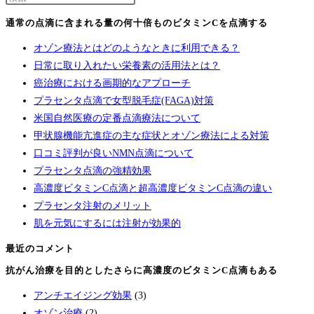
通常の点滴に含まれる量の何⼗倍ものビタミンCを点滴する
オゾン療法とはどのようなときに利用できる？
日常に取り入れたい栄養素の活用法とは？
癌治療における画期的なアプローチ
プラセンタ点滴で女型脱毛症(FAGA)対策
米国自然医療の定番点滴療法について
甲状腺機能亢進症の主な症状とオゾン療法による対策
口コミ評判が良いNMN点滴について
プラセンタ点滴の強精効果
高濃度ビタミンC点滴と超高濃度ビタミンC点滴の違い
プラセンタ注射のメリット
肌を元気にするには注射が効果的
最近のコメント
抗がん治療を⽬的としたさらに高濃度のビタミンC点滴もある
アンチエイジング効果
(3)
オゾン治療
(2)