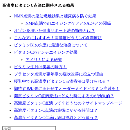
リ
ン
コ
高濃度ビタミンC点滴に期待される効果
ー:
ト:
ミ
NMN点滴の脂肪燃焼効果と糖尿病を防ぐ効果
評
NMN点滴でのエイジングケアとNAD+との関係
判
オゾンを用いた健康サポート法の効果とは？
が
こんな方におすすめ！高濃度ビタミンC点滴療法
良
ビタミンB1の欠乏に最適な治療について
い
ビタミンCのアンチエイジング効果
NMN
アメリカによる研究
点
ビタミン注射は美容の味方！
滴
プラセンタ点滴が更年期の症状改善に役立つ理由
に
授乳中でも高濃度ビタミンC点滴療法は受けられる？
つ
期待する効果にあわせてオーダーメイドビタミン注射を！
い
濃度ビタミンC点滴療法はどんな時にするのが効果的？
て
高濃度ビタミンC点滴って？どうなの？サイトマップページ
高濃度ビタミンC点滴の施術にかかる時間は？
高濃度ビタミンC点滴は経口摂取とどう違う？