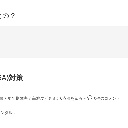
なの？
A)対策
投
果
/
更年期障害
/
高濃度ビタミンC点滴を知る
0件のコメント
稿
コ
ンタル…
メ
ン
ト: