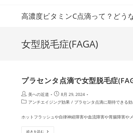
コ
ン
高濃度ビタミンC点滴って？どう
テ
ン
ツ
女型脱毛症(FAGA)
へ
ス
キ
ッ
プ
プラセンタ点滴で女型脱毛症(FAG
投
投
美への近道
8月 29, 2024
稿
稿
投
アンチエイジング効果
/
プラセンタ点滴に期待できる効
者:
公
稿
開
カ
ホットフラッシュや自律神経障害や血流障害や胃腸障害やメ
日:
テ
ゴ
プ
続きを読む
リ