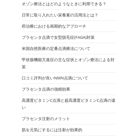
オゾン療法とはどのようなときに利用できる？
日常に取り入れたい栄養素の活用法とは？
癌治療における画期的なアプローチ
プラセンタ点滴で女型脱毛症(FAGA)対策
米国自然医療の定番点滴療法について
甲状腺機能亢進症の主な症状とオゾン療法による対
策
口コミ評判が良いNMN点滴について
プラセンタ点滴の強精効果
高濃度ビタミンC点滴と超高濃度ビタミンC点滴の違
い
プラセンタ注射のメリット
肌を元気にするには注射が効果的