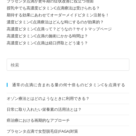
プラセンタ点滴が更年期の症状改善に役立つ理由
授乳中でも高濃度ビタミンC点滴療法は受けられる？
期待する効果にあわせてオーダーメイドビタミン注射を！
濃度ビタミンC点滴療法はどんな時にするのが効果的？
高濃度ビタミンC点滴って？どうなの？サイトマップページ
高濃度ビタミンC点滴の施術にかかる時間は？
高濃度ビタミンC点滴は経口摂取とどう違う？
通常の点滴に含まれる量の何⼗倍ものビタミンCを点滴する
オゾン療法とはどのようなときに利用できる？
日常に取り入れたい栄養素の活用法とは？
癌治療における画期的なアプローチ
プラセンタ点滴で女型脱毛症(FAGA)対策