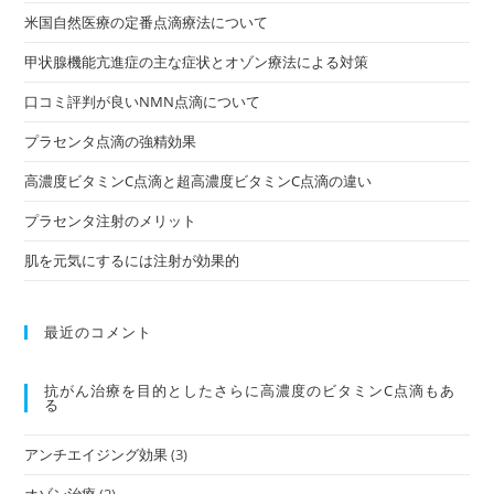
米国自然医療の定番点滴療法について
甲状腺機能亢進症の主な症状とオゾン療法による対策
口コミ評判が良いNMN点滴について
プラセンタ点滴の強精効果
高濃度ビタミンC点滴と超高濃度ビタミンC点滴の違い
プラセンタ注射のメリット
肌を元気にするには注射が効果的
最近のコメント
抗がん治療を⽬的としたさらに高濃度のビタミンC点滴もあ
る
アンチエイジング効果
(3)