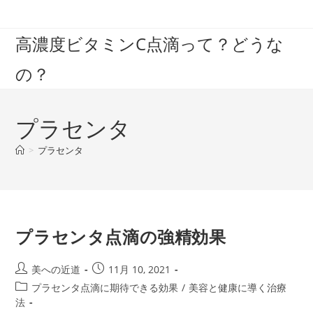
コ
ン
高濃度ビタミンC点滴って？どうな
テ
ン
の？
ツ
へ
ス
プラセンタ
キ
ッ
>
プラセンタ
プ
プラセンタ点滴の強精効果
投
投
美への近道
11月 10, 2021
稿
稿
投
プラセンタ点滴に期待できる効果
/
美容と健康に導く治療
者:
公
稿
法
開