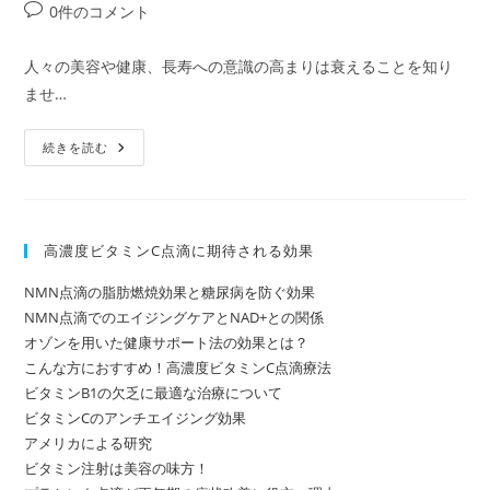
カ
投
0件のコメント
日:
テ
稿
ゴ
コ
人々の美容や健康、長寿への意識の高まりは衰えることを知り
リ
メ
ませ…
ー:
ン
ト:
プ
続きを読む
ラ
セ
ン
タ
点
滴
高濃度ビタミンC点滴に期待される効果
の
強
精
NMN点滴の脂肪燃焼効果と糖尿病を防ぐ効果
効
果
NMN点滴でのエイジングケアとNAD+との関係
オゾンを用いた健康サポート法の効果とは？
こんな方におすすめ！高濃度ビタミンC点滴療法
ビタミンB1の欠乏に最適な治療について
ビタミンCのアンチエイジング効果
アメリカによる研究
ビタミン注射は美容の味方！